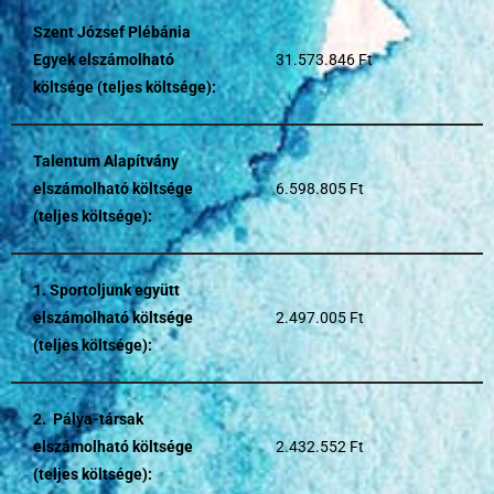
Szent József Plébánia
Egyek elszámolható
31.573.846 Ft
költsége (teljes költsége):
Talentum Alapítvány
elszámolható költsége
6.598.805 Ft
(teljes költsége):
1. Sportoljunk együtt
elszámolható költsége
2.497.005 Ft
(teljes költsége):
2. Pálya-társak
elszámolható költsége
2.432.552 Ft
(teljes költsége):