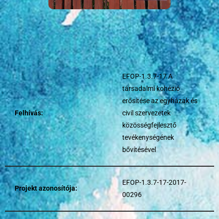
EFOP-1.3.7-17 A
társadalmi kohézió
erősítése az egyházak és
Felhívás:
civil szervezetek
közösségfejlesztő
tevékenységének
bővítésével
EFOP-1.3.7-17-2017-
Projekt azonosítója:
00296