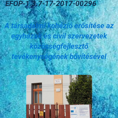
EFOP-1.3.7-17-2017-00296
A társadalmi kohézió erősítése az
egyházak és civil szervezetek
közösségfejlesztő
tevékenységének bővítésével