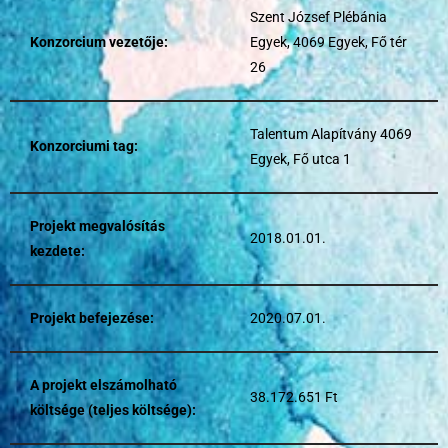
Szent József Plébánia
Konzorcium vezetője:
Egyek, 4069 Egyek, Fő tér
26
Talentum Alapítvány 4069
Konzorciumi tag:
Egyek, Fő utca 1
Projekt megvalósítás
2018.01.01.
kezdete:
Projekt befejezése:
2020.07.01.
A projekt elszámolható
38.172.651 Ft
költsége (teljes költsége):